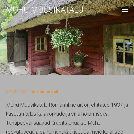
MUHU MUUSIKATALU
/
MAJUTUS
Romaniline ait
Muhu Muusikatalu Romantiline ait on ehitatud 1937 ja
kasutati talus kalavõrkude ja vilja hoidmiseks.
Tänapäeval saavad traditsionaalse Muhu
rookatusega aida romantikat nautida meie külalised.