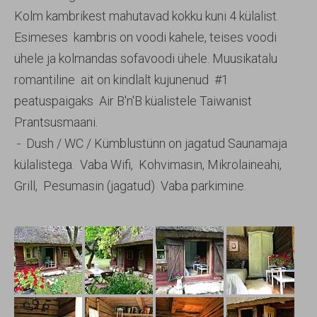
Kolm kambrikest mahutavad kokku kuni 4 külalist.
Esimeses kambris on voodi kahele, teises voodi
ühele ja kolmandas sofavoodi ühele. Muusikatalu
romantiline ait on kindlalt kujunenud #1
peatuspaigaks Air B'n'B küalistele Taiwanist
Prantsusmaani.
- Dush / WC / Kümblustünn on jagatud Saunamaja
külalistega. Vaba Wifi, Kohvimasin, Mikrolaineahi,
Grill, Pesumasin (jagatud) Vaba parkimine.